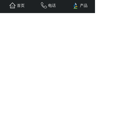
首页
电话
产品
赛世尔仪器
，为客户量身定做实验室检测
解决方案，
提供一套完善的售前、售中、
售后实验室检测解决方案。
请输入您的姓名
*
请输入您的手机
*
请输入您的留言
*
立即提交