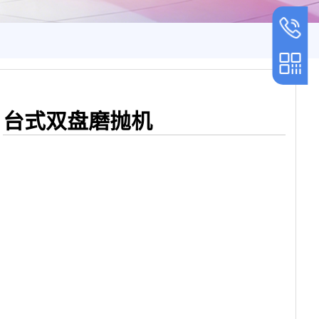
吕经理
13853169
张经理
15668382
台式双盘磨抛机
手机扫一扫